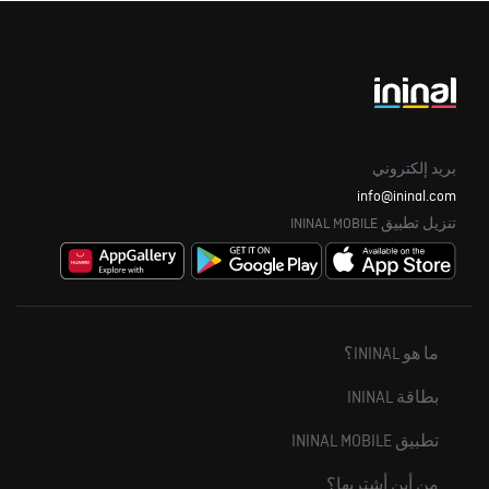
بريد إلكتروني
info@ininal.com
تنزيل تطبيق ININAL MOBILE
ما هو ININAL؟
بطاقة ININAL
تطبيق ININAL MOBILE
من أين أشتريها؟