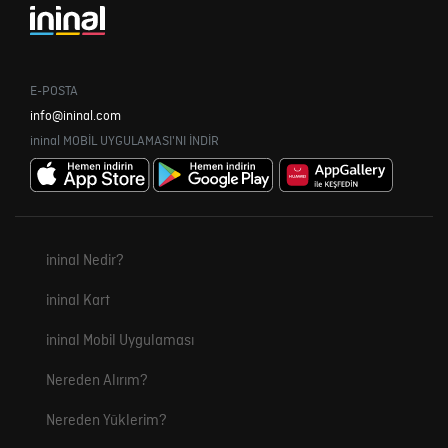
E-POSTA
info@ininal.com
ininal MOBİL UYGULAMASI'NI İNDİR
ininal Nedir?
ininal Kart
ininal Mobil Uygulaması
Nereden Alırım?
Nereden Yüklerim?