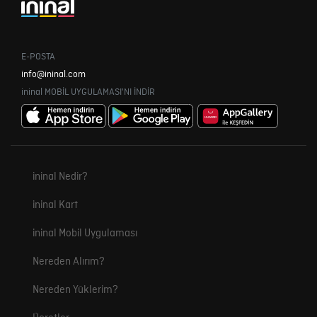
E-POSTA
info@ininal.com
ininal MOBİL UYGULAMASI'NI İNDİR
ininal Nedir?
ininal Kart
ininal Mobil Uygulaması
Nereden Alırım?
Nereden Yüklerim?