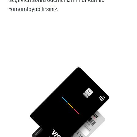
seçtikten sonra ödemenizi ininal Kart ile
tamamlayabilirsiniz.