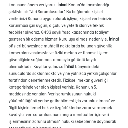
konusuna önem veriyoruz.
İninal
Kanun'da tanımlandığı
şekliyle bir "Veri Sorumlusudur". Bu bağlamda kişisel
verilerinizi Kanuna uygun olarak işliyor, kişisel verilerinizin
korunması için uygun, ölçülü ve yeterli idari ve teknik
tedbirler alıyoruz. 6493 sayılı Yasa kapsamında faaliyet
gösteren bir ödeme hizmeti kuruluşu olması nedeniyle,
İninal
ofisleri bünyesinde muhtelif noktalarda bulunan güvenlik
kameraları vasıtasıyla ve fiziki mekan ve finansal işlem
güvenliğinin sağlanması amacıyla görüntü kaydı
alınmaktadır. Kayıtlar yalnızca
İninal
bünyesindeki
sunucularda saklanmakta ve yine yalnızca yetkili çalışanlar
tarafından denetlenmektedir. Fiziksel mekan güvenliği
kategorisinde yer alan kişisel veriniz, Kanun'un 5.
maddesinde yer alan "veri sorumlusunun hukuki
yükümlülüğünü yerine getirebilmesi için zorunlu olması" ve
"ilgili kişinin temel hak ve özgürlüklerine zarar vermemek
kaydıyla, veri sorumlusunun meşru menfaatleri için veri
işlenmesinin zorunlu olması" hukuki sebeplerine dayanarak