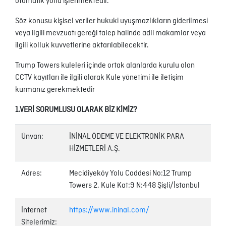
otomatik yolla işlenmektedir.
Söz konusu kişisel veriler hukuki uyuşmazlıkların giderilmesi
veya ilgili mevzuatı gereği talep halinde adli makamlar veya
ilgili kolluk kuvvetlerine aktarılabilecektir.
Trump Towers kuleleri içinde ortak alanlarda kurulu olan
CCTV kayıtları ile ilgili olarak Kule yönetimi ile iletişim
kurmanız gerekmektedir
1.VERİ SORUMLUSU OLARAK BİZ KİMİZ?
Ünvan:
İNİNAL ÖDEME VE ELEKTRONİK PARA
HİZMETLERİ A.Ş.
Adres:
Mecidiyeköy Yolu Caddesi No:12 Trump
Towers 2. Kule Kat:9 N:448 Şişli/İstanbul
İnternet
https://www.ininal.com/
Sitelerimiz: