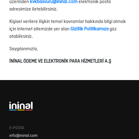
üzerinden
kvkbasvuru@ininal.com
elektronik posta
adresimize iletebilirsiniz.
Kişisel verilere ilişkin temel kavramlar hakkında bilgi almak
için internet sitemizde yer alan
Gizlilik Politikamıza
göz
atabilirsiniz.
Saygılarımızla,
İNİNAL ÖDEME VE ELEKTRONİK PARA HİZMETLERİ A.Ş
E-POSTA
info@ininal.com