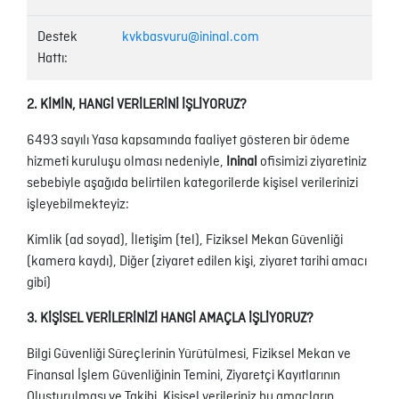
Destek
kvkbasvuru@ininal.com
Hattı:
2. KİMİN, HANGİ VERİLERİNİ İŞLİYORUZ?
6493 sayılı Yasa kapsamında faaliyet gösteren bir ödeme
hizmeti kuruluşu olması nedeniyle,
Ininal
ofisimizi ziyaretiniz
sebebiyle aşağıda belirtilen kategorilerde kişisel verilerinizi
işleyebilmekteyiz:
Kimlik (ad soyad), İletişim (tel), Fiziksel Mekan Güvenliği
(kamera kaydı), Diğer (ziyaret edilen kişi, ziyaret tarihi amacı
gibi)
3. KİŞİSEL VERİLERİNİZİ HANGİ AMAÇLA İŞLİYORUZ?
Bilgi Güvenliği Süreçlerinin Yürütülmesi, Fiziksel Mekan ve
Finansal İşlem Güvenliğinin Temini, Ziyaretçi Kayıtlarının
Oluşturulması ve Takibi. Kişisel verileriniz bu amaçların