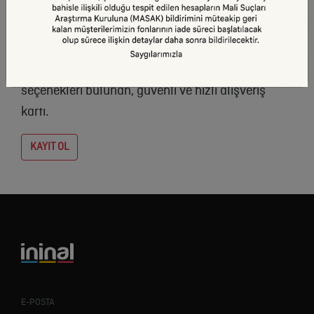
ininal Kart ile Tanışın
Her yerde geçerli, yüklediğiniz kadar harcadığınız,
sizi borçlandırmayan çipli ve temassız
seçenekleri bulunan, güvenli ve hızlı alışveriş
kartı.
KAYIT OL
E-POSTA