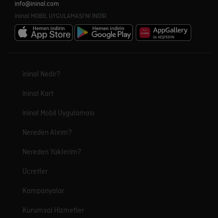
info@ininal.com
ininal MOBİL UYGULAMASI'NI İNDİR
ininal Nedir?
ininal Kart
ininal Mobil Uygulaması
Nereden Alırım?
Nereden Yüklerim?
Ücretler
Kampanyalar
Kurumsal Hizmetler