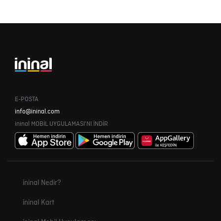
E-POSTA
info@ininal.com
ininal MOBİL UYGULAMASI'NI İNDİR
ininal Nedir?
ininal Kart