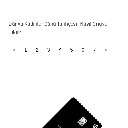
Dünya Kadınlar Günü Tarihçesi- Nasıl Ortaya
Çıktı?
1
2
3
4
5
6
7