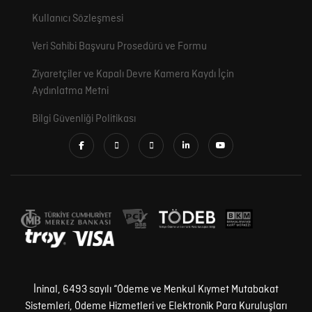
Kullanıcı Sözleşmesi
Veri Sahibi Başvuru Prosedürü ve Formu
Ziyaretçiler ve Kapalı Devre Kamera Kaydı İçin
Aydınlatma Metni
Bilgi Güvenliği Politikası
İninal, 6493 sayılı “Ödeme ve Menkul Kıymet Mutabakat
Sistemleri, Ödeme Hizmetleri ve Elektronik Para Kuruluşları