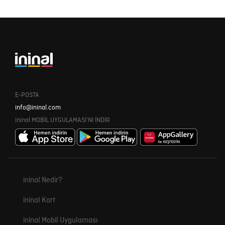
E-POSTA
info@ininal.com
ininal MOBİL UYGULAMASI'NI İNDİR
ininal Nedir?
ininal Kart
ininal Mobil Uygulaması