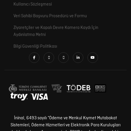
Kullanıcı Sözleşmesi
Veri Sahibi Başvuru Prosedürü ve Formu
Ziyaretçiler ve Kapalı Devre Kamera Kaydı İçin
Aydınlatma Metni
Bilgi Güvenliği Politikası
İninal, 6493 sayılı “Ödeme ve Menkul Kıymet Mutabakat
Sistemleri, Ödeme Hizmetleri ve Elektronik Para Kuruluşları