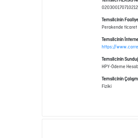
Temsilci MERSİS N
02030017071021
Temsilcinin Faaliye
Perakende ticaret
Temsilcinin İnterne
https://www.carr
Temsilcinin Sundu
HPY-Ödeme Hesabın
Temsilcinin Çalışm
Fiziki