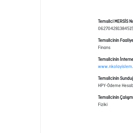
Temsilci MERSİS N
06270428138451
Temsilcinin Faaliye
Finans
Temsilcinin İnterne
www.nkolayislem
Temsilcinin Sundu
HPY-Ödeme Hesabın
Temsilcinin Çalışm
Fiziki