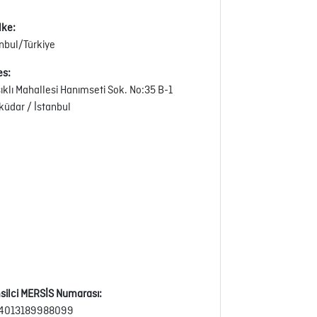
lke:
anbul/Türkiye
es:
sıklı Mahallesi Hanımseti Sok. No:35 B-1
küdar / İstanbul
silci MERSİS Numarası:
4013189988099