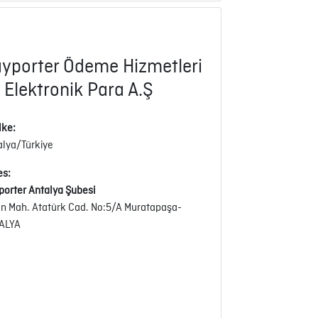
yporter Ödeme Hizmetleri
 Elektronik Para A.Ş
lke:
alya/Türkiye
es:
porter Antalya Şubesi
an Mah. Atatürk Cad. No:5/A Muratapaşa-
ALYA