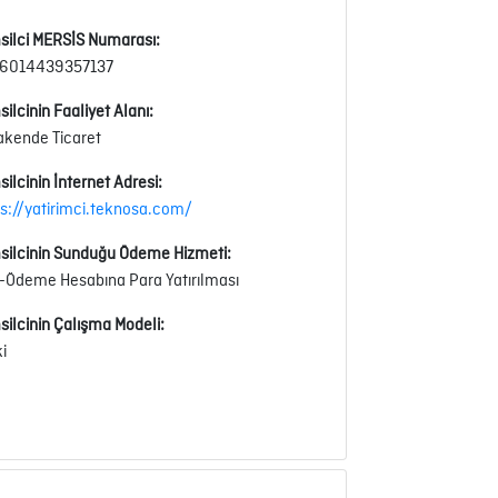
silci MERSİS Numarası:
6014439357137
ilcinin Faaliyet Alanı:
akende Ticaret
ilcinin İnternet Adresi:
ps://yatirimci.teknosa.com/
silcinin Sunduğu Ödeme Hizmeti:
-Ödeme Hesabına Para Yatırılması
silcinin Çalışma Modeli:
ki