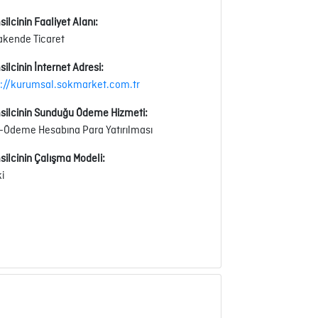
ilcinin Faaliyet Alanı:
akende Ticaret
ilcinin İnternet Adresi:
p://kurumsal.sokmarket.com.tr
silcinin Sunduğu Ödeme Hizmeti:
-Ödeme Hesabına Para Yatırılması
silcinin Çalışma Modeli:
ki