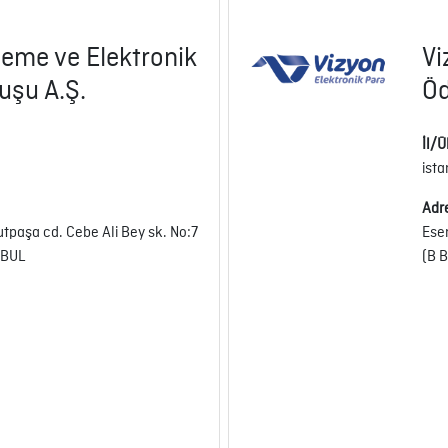
eme ve Elektronik
Vi
uşu A.Ş.
Öd
İl/Ü
ist
Adr
tpaşa cd. Cebe Ali Bey sk. No:7
Ese
NBUL
(B B