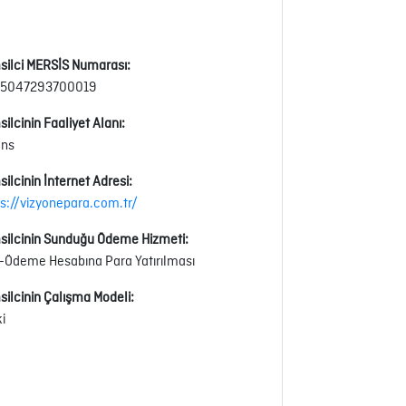
silci MERSİS Numarası:
5047293700019
ilcinin Faaliyet Alanı:
ans
ilcinin İnternet Adresi:
ps://vizyonepara.com.tr/
silcinin Sunduğu Ödeme Hizmeti:
-Ödeme Hesabına Para Yatırılması
silcinin Çalışma Modeli:
ki