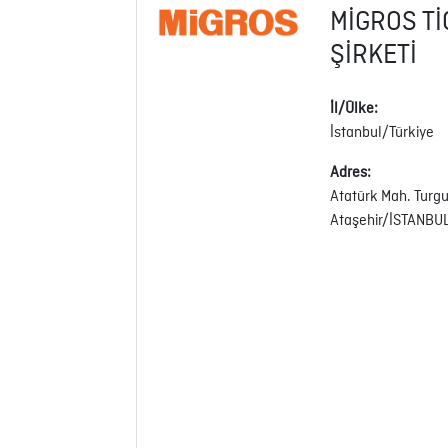
MİGROS T
ŞİRKETİ
İl/Ülke:
İstanbul/Türkiye
Adres:
Atatürk Mah. Turgu
Ataşehir/İSTANBU