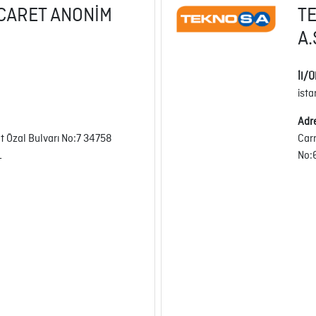
İCARET ANONİM
TE
A.
İl/Ü
ist
Adr
t Özal Bulvarı No:7 34758
Carr
L
No: