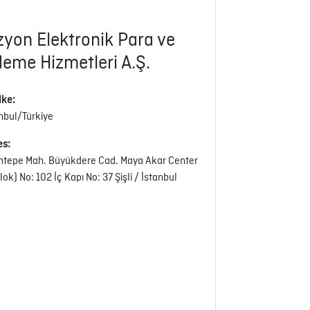
zyon Elektronik Para ve
eme Hizmetleri A.Ş.
lke:
anbul/Türkiye
es:
ntepe Mah. Büyükdere Cad. Maya Akar Center
lok) No: 102 İç Kapı No: 37 Şişli / İstanbul