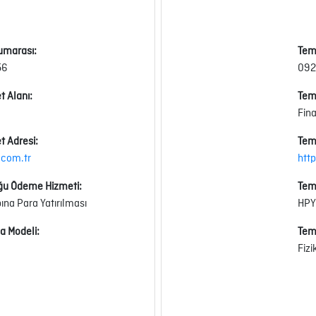
umarası:
Tem
56
092
t Alanı:
Tems
Fin
t Adresi:
Tems
.com.tr
htt
ğu Ödeme Hizmeti:
Tem
a Para Yatırılması
HPY
a Modeli:
Tem
Fizi