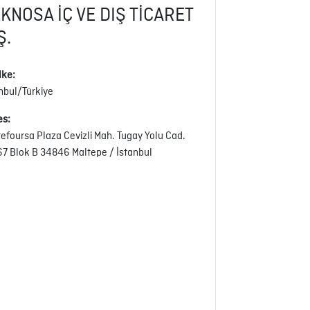
KNOSA İÇ VE DIŞ TİCARET
Ş.
lke:
anbul/Türkiye
es:
efoursa Plaza Cevizli Mah. Tugay Yolu Cad.
67 Blok B 34846 Maltepe / İstanbul