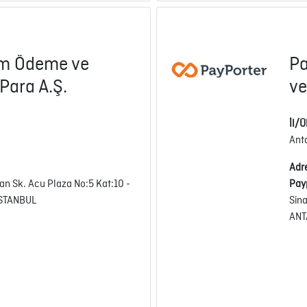
lem Ödeme ve
Pa
 Para A.Ş.
ve
İl/Ü
Ant
Adr
nan Sk. Acu Plaza No:5 Kat:10 -
Pay
İSTANBUL
Sin
ANT