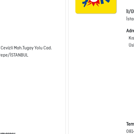
İl/Ü
İst
Adr
Kı
Üs
Cevizli Mah.Tugay Yolu Cad.
ltepe/İSTANBUL
Tem
081