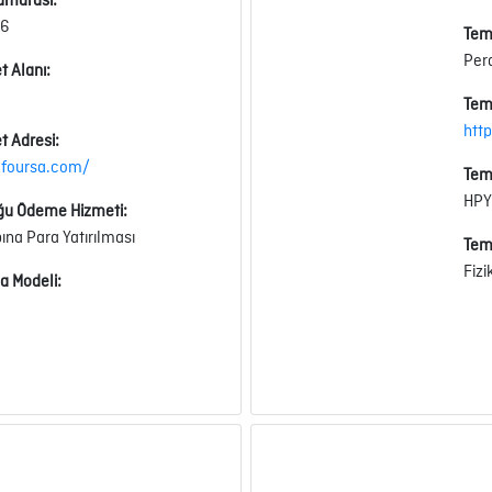
umarası:
26
Tems
Per
t Alanı:
Tems
htt
t Adresi:
efoursa.com/
Tem
HPY
ğu Ödeme Hizmeti:
a Para Yatırılması
Tem
Fizi
a Modeli: