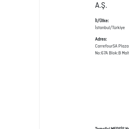
A.Ş.
İl/Ülke:
İstanbul/Türkiye
Adres:
CarrefourSA Plaza 
No:67A Blok:B Ma