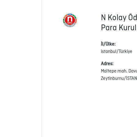
N Kolay Öd
Para Kurul
İl/Ülke:
istanbul/Türkiye
Adres:
Maltepe mah. Davu
Zeytinburnu/İSTA