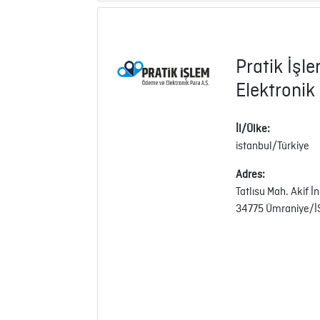
Pratik İş
Elektronik
İl/Ülke:
istanbul/Türkiye
Adres:
Tatlısu Mah. Akif İ
34775 Ümraniye/