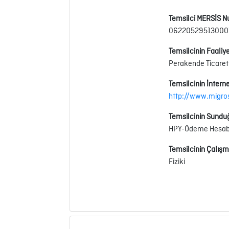
Temsilci MERSİS N
06220529513000
Temsilcinin Faaliye
Perakende Ticaret
Temsilcinin İnterne
http://www.migr
Temsilcinin Sundu
HPY-Ödeme Hesabın
Temsilcinin Çalışm
Fiziki