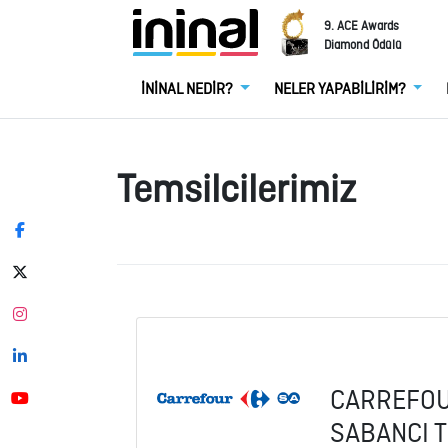
9. ACE Awards
Diamond Ödülü
İNİNAL NEDİR?
NELER YAPABİLİRİM?
Temsilcilerimiz
CARREFO
SABANCI T