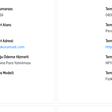
umarası:
Tem
16
083
t Alanı:
Tems
Per
t Adresi:
Tems
oskurumsal.com
htt
ğu Ödeme Hizmeti:
Tem
a Para Yatırılması
HPY
a Modeli:
Tem
Fizi