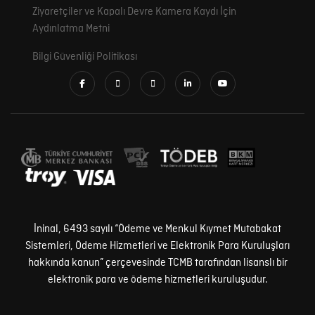
Ziyaretçiler ve Kapalı Devre Kamera Kaydı İçin
Aydınlatma Metni
Bilgi Güvenliği Politikası
İninal, 6493 sayılı “Ödeme ve Menkul Kıymet Mutabakat
Sistemleri, Ödeme Hizmetleri ve Elektronik Para Kuruluşları
hakkında kanun” çerçevesinde TCMB tarafından lisanslı bir
elektronik para ve ödeme hizmetleri kuruluşudur.