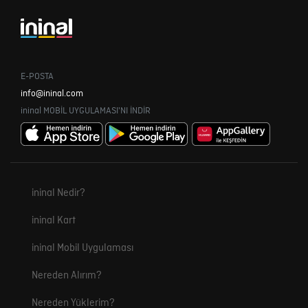
E-POSTA
info@ininal.com
ininal MOBİL UYGULAMASI'NI İNDİR
ininal Nedir?
ininal Kart
ininal Mobil Uygulaması
Nereden Alırım?
Nereden Yüklerim?