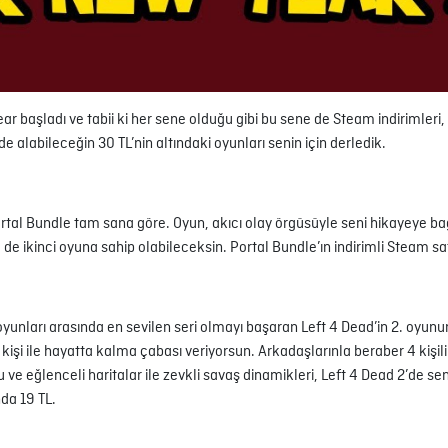
Year başladı ve tabii ki her sene olduğu gibi bu sene de Steam indirimler
alabileceğin 30 TL’nin altındaki oyunları senin için derledik.
tal Bundle tam sana göre. Oyun, akıcı olay örgüsüyle seni hikayeye bağ
m de ikinci oyuna sahip olabileceksin. Portal Bundle’ın indirimli Steam satı
oyunları arasında en sevilen seri olmayı başaran Left 4 Dead’in 2. oyunun
işi ile hayatta kalma çabası veriyorsun. Arkadaşlarınla beraber 4 kişili
rlu ve eğlenceli haritalar ile zevkli savaş dinamikleri, Left 4 Dead 2’de 
da 19 TL.