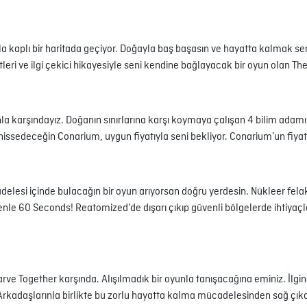
la kaplı bir haritada geçiyor. Doğayla baş başasın ve hayatta kalmak s
i ve ilgi çekici hikayesiyle seni kendine bağlayacak bir oyun olan The L
nla karşındayız. Doğanın sınırlarına karşı koymaya çalışan 4 bilim adam
hissedeceğin Conarium, uygun fiyatıyla seni bekliyor. Conarium’un fiyat
lesi içinde bulacağın bir oyun arıyorsan doğru yerdesin. Nükleer felake
nle 60 Seconds! Reatomized’de dışarı çıkıp güvenli bölgelerde ihtiyaçl
rve Together karşında. Alışılmadık bir oyunla tanışacağına eminiz. İlgi
 Arkadaşlarınla birlikte bu zorlu hayatta kalma mücadelesinden sağ çık