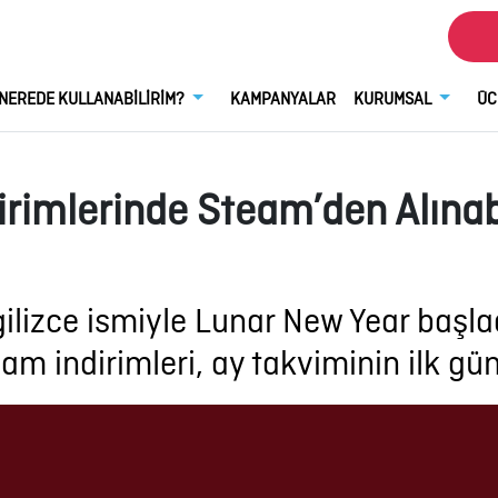
NEREDE KULLANABİLİRİM?
KAMPANYALAR
KURUMSAL
ÜC
dirimlerinde Steam’den Alına
gilizce ismiyle Lunar New Year başlad
am indirimleri, ay takviminin ilk gü