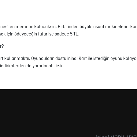
es’ten memnun kalacaksın. Birbirinden büyük inşaat makinelerini kont
ek için ödeyeceğin tutar ise sadece 5 TL.
ır?
 kullanmaktır. Oyuncuların dostu ininal Kart ile istediğin oyunu kolayca 
ndirimlerden de yararlanabilirsin.