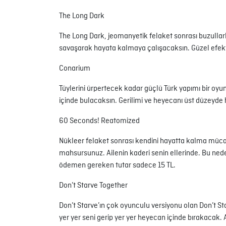
The Long Dark
The Long Dark, jeomanyetik felaket sonrası buzullar
savaşarak hayata kalmaya çalışacaksın. Güzel efektler
Conarium
Tüylerini ürpertecek kadar güçlü Türk yapımı bir oyu
içinde bulacaksın. Gerilimi ve heyecanı üst düzeyde 
60 Seconds! Reatomized
Nükleer felaket sonrası kendini hayatta kalma mücade
mahsursunuz. Ailenin kaderi senin ellerinde. Bu nede
ödemen gereken tutar sadece 15 TL.
Don’t Starve Together
Don’t Starve’ın çok oyunculu versiyonu olan Don’t Sta
yer yer seni gerip yer yer heyecan içinde bırakacak.