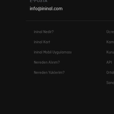
E-POSTA
info@ininal.com
ininal Nedir?
Ücre
ininal Kart
Kam
ininal Mobil Uygulaması
Kuru
Nereden Alırım?
API
Nereden Yüklerim?
Orta
Sana