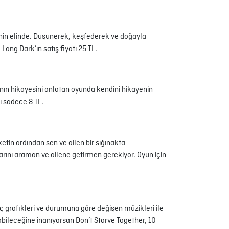
enin elinde. Düşünerek, keşfederek ve doğayla
ong Dark’ın satış fiyatı 25 TL.
ının hikayesini anlatan oyunda kendini hikayenin
ı sadece 8 TL.
tin ardından sen ve ailen bir sığınakta
arını araman ve ailene getirmen gerekiyor. Oyun için
nç grafikleri ve durumuna göre değişen müzikleri ile
abileceğine inanıyorsan Don’t Starve Together, 10