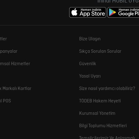
ininal MOBİL UY
tler
Bize Ulaşın
panyalar
Sıkça Sorulan Sorular
msal Hizmetler
Güvenlik
Yasal Uyarı
k Markalı Kartlar
Size nasıl yardımcı olabiliriz?
l POS
TÖDEB Hakem Heyeti
Kurumsal Yönetim
Bilgi Toplumu Hizmetleri
Temsilcilerimiz Ve Anlaşmalı