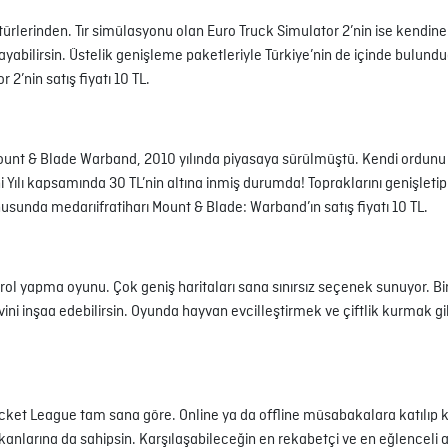
rlerinden. Tır simülasyonu olan Euro Truck Simulator 2’nin ise kendine 
layabilirsin. Üstelik genişleme paketleriyle Türkiye’nin de içinde bulund
2’nin satış fiyatı 10 TL.
 Mount & Blade Warband, 2010 yılında piyasaya sürülmüştü. Kendi ordunu
Yılı kapsamında 30 TL’nin altına inmiş durumda! Topraklarını genişletip
sunda medarıifratiharı Mount & Blade: Warband’ın satış fiyatı 10 TL.
ol yapma oyunu. Çok geniş haritaları sana sınırsız seçenek sunuyor. B
i evini inşaa edebilirsin. Oyunda hayvan evcilleştirmek ve çiftlik kurmak
et League tam sana göre. Online ya da offline müsabakalara katılıp k
kanlarına da sahipsin. Karşılaşabileceğin en rekabetçi ve en eğlenceli 