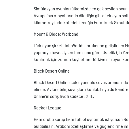
Simülasyon oyunları ülkemizde en çok sevilen oyun tü
Avrupa’nın otoyollarında dilediğin gibi direksiyon sal
kilometreyi tırla katedebileceğin Euro Truck Simulator 
Mount & Blade: Warband
Türk oyun şirketi TaleWorlds tarafından geliştirilen
yapmaya hevesliysen tam sana göre. Üstelik Çin Yeni 
katılmak için zaman kaybetme. Türkiye’nin oyun konu
Black Desert Online
Black Desert Online çok oyunculu savaş arenasında r
elinde. Avlanabilir, savaşlara katılabilir ya da kend
Online’ın satış fiyatı sadece 12 TL.
Rocket League
Hem araba sürüp hem futbol oynamak istiyorsan Rock
bulabilirsin. Arabanı özelleştirme ve güçlendirme im