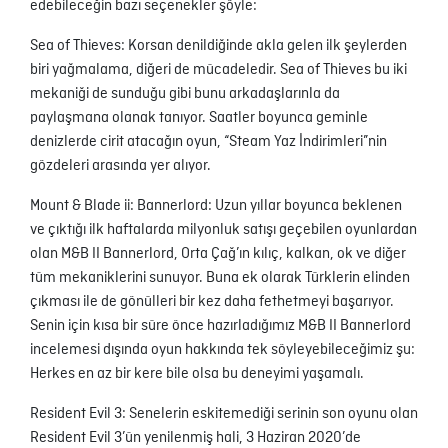
edebileceğin bazı seçenekler şöyle:
Sea of Thieves: Korsan denildiğinde akla gelen ilk şeylerden
biri yağmalama, diğeri de mücadeledir. Sea of Thieves bu iki
mekaniği de sunduğu gibi bunu arkadaşlarınla da
paylaşmana olanak tanıyor. Saatler boyunca geminle
denizlerde cirit atacağın oyun, “Steam Yaz İndirimleri”nin
gözdeleri arasında yer alıyor.
Mount & Blade ii: Bannerlord: Uzun yıllar boyunca beklenen
ve çıktığı ilk haftalarda milyonluk satışı geçebilen oyunlardan
olan M&B II Bannerlord, Orta Çağ’ın kılıç, kalkan, ok ve diğer
tüm mekaniklerini sunuyor. Buna ek olarak Türklerin elinden
çıkması ile de gönülleri bir kez daha fethetmeyi başarıyor.
Senin için kısa bir süre önce hazırladığımız M&B II Bannerlord
incelemesi dışında oyun hakkında tek söyleyebileceğimiz şu:
Herkes en az bir kere bile olsa bu deneyimi yaşamalı.
Resident Evil 3: Senelerin eskitemediği serinin son oyunu olan
Resident Evil 3’ün yenilenmiş hali, 3 Haziran 2020’de