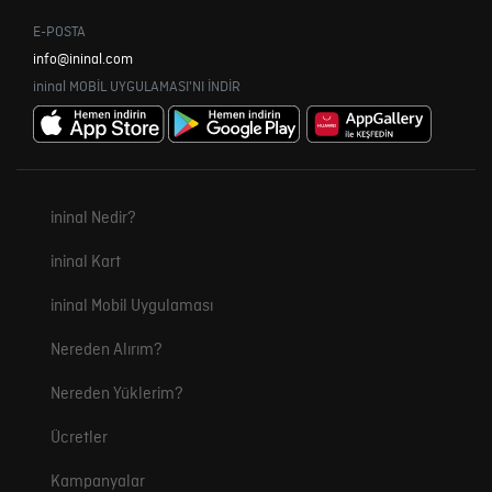
E-POSTA
info@ininal.com
ininal MOBİL UYGULAMASI'NI İNDİR
ininal Nedir?
ininal Kart
ininal Mobil Uygulaması
Nereden Alırım?
Nereden Yüklerim?
Ücretler
Kampanyalar