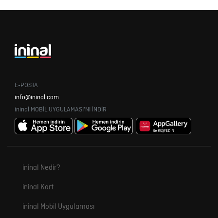
E-POSTA
info@ininal.com
ininal MOBİL UYGULAMASI'NI İNDİR
ininal Nedir?
ininal Kart
ininal Mobil Uygulaması