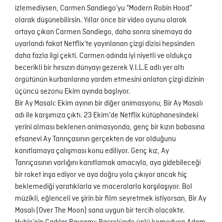
izlemediysen, Carmen Sandiego’yu “Modern Robin Hood”
olarak düşünebilirsin. Yıllar önce bir video oyunu olarak
ortaya çıkan Carmen Sandiego, daha sonra sinemaya da
uyarlandı fakat Netflix’te yayınlanan çizgi dizisi hepsinden
daha fazla ilgi çekti. Carmen adında iyi niyetli ve oldukça
becerikli bir hırsızın dünyayı gezerek V.I.L.E adlı yer altı
örgütünün kurbanlarına yardım etmesini anlatan çizgi dizinin
üçüncü sezonu Ekim ayında başlıyor.
Bir Ay Masalı: Ekim ayının bir diğer animasyonu, Bir Ay Masalı
adı ile karşımıza çıktı. 23 Ekim’de Netflix kütüphanesindeki
yerini alması beklenen animasyonda, genç bir kızın babasına
efsanevi Ay Tanrıçasının gerçekten de var olduğunu
kanıtlamaya çalışması konu ediliyor. Genç kız, Ay
Tanrıçasının varlığını kanıtlamak amacıyla, aya gidebileceği
bir roket inşa ediyor ve aya doğru yola çıkıyor ancak hiç
beklemediği yaratıklarla ve maceralarla karşılaşıyor. Bol
müzikli, eğlenceli ve şirin bir film seyretmek istiyorsan, Bir Ay
Masalı (Over The Moon) sana uygun bir tercih olacaktır.