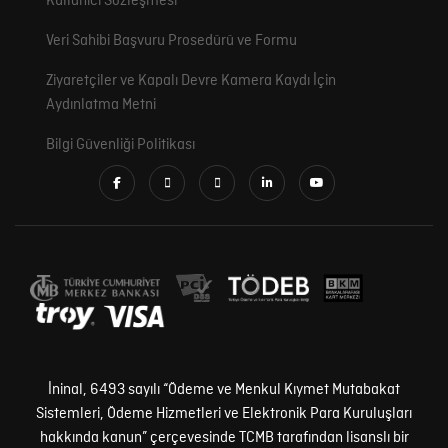
Kullanıcı Sözleşmesi
Veri Sahibi Başvuru Prosedürü ve Formu
Ziyaretçiler ve Kapalı Devre Kamera Kaydı İçin
Aydınlatma Metni
Bilgi Güvenliği Politikası
İninal, 6493 sayılı “Ödeme ve Menkul Kıymet Mutabakat
Sistemleri, Ödeme Hizmetleri ve Elektronik Para Kuruluşları
hakkında kanun” çerçevesinde TCMB tarafından lisanslı bir