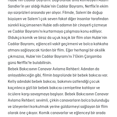
Hubie’nin Cadılar Bayramı: Başrolünde ünlü komedyen Adam
Sandler’in yer aldığı Hubie’nin Cadılar Bayramı, Netflix’in ekim
ayı sürprizleri arasında yer alıyor. Filmde, Salem’de doğup
büyüyen ve Salem’i çok seven fakat diğer insanlar tarafından
sürekli küçümsenen Hubie adlı adamın bir cinayeti çözmeye
ve Cadılar Bayramı’nı kurtarmaya çalışması konu ediliyor.
Oldukça komik ve biraz da uçuk kaçık bir film olan Hubie’nin
Cadılar Bayramı, eğlenceli vakit geçirmeni ve bolca kahkaha
atmanı sağlayacak türden bir film. Eğer herhangi bir aksilik
çıkmazsa, Hubie’nin Cadılar Bayramı’nı 7 Ekim Çarşamba
günü Netflix’te bulabilirsin.
Bebek Bakıcısının Canavar Avlama Rehberi: Adından da
anlayabileceğin gibi, filmin başrolünde bir bebek bakıcısı var.
Kelly adındaki bebek bakıcısı, bakımını üstlendiği çocuk
kaçırılınca gizli bir bebek bakıcısı cemiyetine katılıyor ve
öcülere karşı savaşmaya başlıyor. Bebek Bakıcısının Canavar
Avlama Rehberi; sevimli, çirkin canavarların bolca bulunduğu
ve izleyenleri korkutmak yerine güldürmeyi sağlayan bir film
olarak öne çıkıyor. Komik canavarlar ve eğlenceyi bir arada