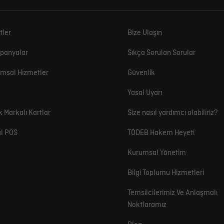
tler
Bize Ulaşın
panyalar
Sıkça Sorulan Sorular
msal Hizmetler
Güvenlik
Yasal Uyarı
k Markalı Kartlar
Size nasıl yardımcı olabiliriz?
l POS
TÖDEB Hakem Heyeti
Kurumsal Yönetim
Bilgi Toplumu Hizmetleri
Temsilcilerimiz Ve Anlaşmalı
Noktlaramız