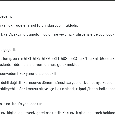
eçerlidir.
e nakit iadeler ininal tarafından yapılmaktadır.
tik ve Çiçekçi harcamalarında online veya fiziki alışverişlerde yapılac
a geçerlidir.
pılan iş yerinin 5131, 5137, 5139, 5611, 5621, 5631, 5641, 5651, 5655,
 poslardan ödemenin tamamlanması gerekmektedir.
anyadan 1 kez yararlanabilecektir.
 dahil değildir. Kampanya dönemi süresince yapılan kampanya kapsamında
yebilir. Söz konusu alışverişe ilişkin siparişin iptali/iadesi hallerinde
ininal Kart’a yapılacaktır.
zı kişiselleştirmeniz gerekmektedir. Kartınızı kişiselleştirmek hakkında