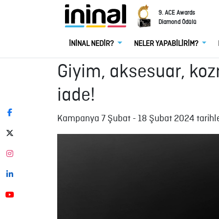
9. ACE Awards
Diamond Ödülü
İNİNAL NEDİR?
NELER YAPABİLİRİM?
Giyim, aksesuar, koz
iade!
Kampanya 7 Şubat - 18 Şubat 2024 tarihler