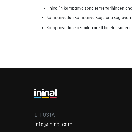
ininal’ın kampanya sona erme tarihinden önc
Kampanyadan kampanya koşulunu sağlayan ilk
Kampanyadan kazanılan nakit iadeler sadece ini
E-POSTA
info@ininal.com