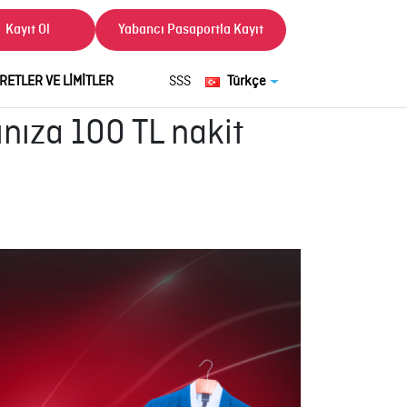
Kayıt Ol
Yabancı Pasaportla Kayıt
RETLER VE LİMİTLER
SSS
Türkçe
nıza 100 TL nakit