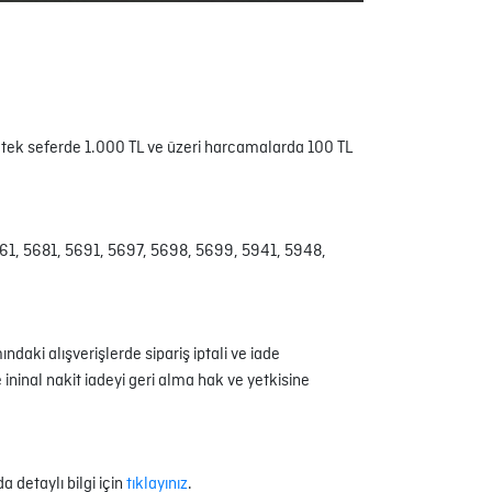
ak tek seferde 1.000 TL ve üzeri harcamalarda 100 TL
 5661, 5681, 5691, 5697, 5698, 5699, 5941, 5948,
ki alışverişlerde sipariş iptali ve iade
 ininal nakit iadeyi geri alma hak ve yetkisine
 detaylı bilgi için
tıklayınız
.