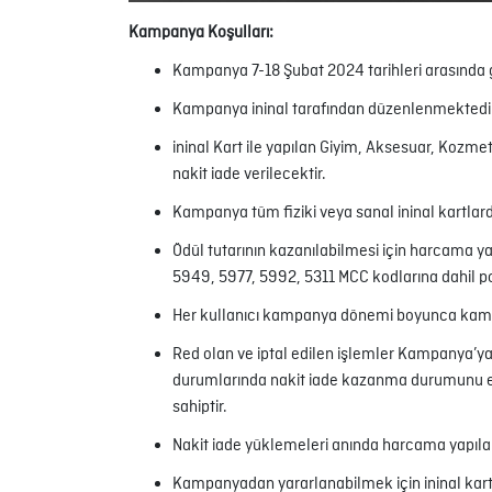
Kampanya Koşulları:
Kampanya 7-18 Şubat 2024 tarihleri arasında g
Kampanya ininal tarafından düzenlenmektedir v
ininal Kart ile yapılan Giyim, Aksesuar, Kozme
nakit iade verilecektir.
Kampanya tüm fiziki veya sanal ininal kartlard
Ödül tutarının kazanılabilmesi için harcama ya
5949, 5977, 5992, 5311 MCC kodlarına dahil
Her kullanıcı kampanya dönemi boyunca kamp
Red olan ve iptal edilen işlemler Kampanya’ya
durumlarında nakit iade kazanma durumunu etkile
sahiptir.
Nakit iade yüklemeleri anında harcama yapılan 
Kampanyadan yararlanabilmek için ininal kartını