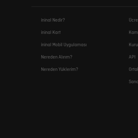
ininal Nedir?
Ücre
ininal Kart
Kam
ininal Mobil Uygulaması
Kuru
Nereden Alırım?
API
Nereden Yüklerim?
Orta
Sana