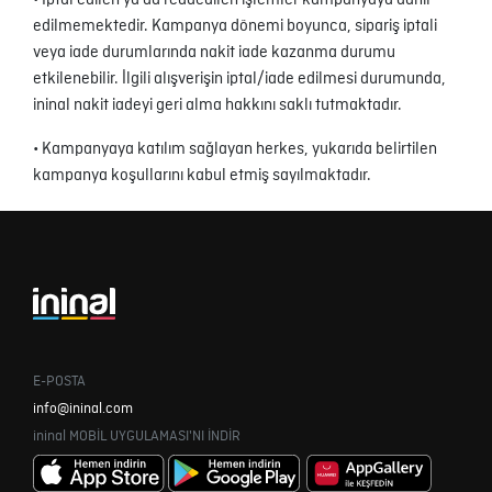
• İptal edilen ya da reddedilen işlemler kampanyaya dahil
edilmemektedir. Kampanya dönemi boyunca, sipariş iptali
veya iade durumlarında nakit iade kazanma durumu
etkilenebilir. İlgili alışverişin iptal/iade edilmesi durumunda,
ininal nakit iadeyi geri alma hakkını saklı tutmaktadır.
• Kampanyaya katılım sağlayan herkes, yukarıda belirtilen
kampanya koşullarını kabul etmiş sayılmaktadır.
E-POSTA
info@ininal.com
ininal MOBİL UYGULAMASI'NI İNDİR