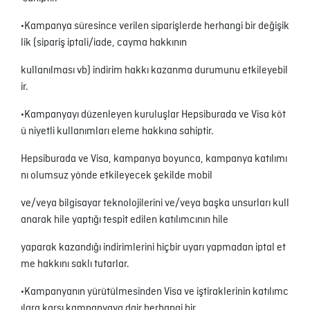
∙Kampanya süresince verilen siparişlerde herhangi bir değişik
lik (sipariş iptali/iade, cayma hakkının
kullanılması vb) indirim hakkı kazanma durumunu etkileyebil
ir.
∙Kampanyayı düzenleyen kuruluşlar Hepsiburada ve Visa köt
ü niyetli kullanımları eleme hakkına sahiptir.
Hepsiburada ve Visa, kampanya boyunca, kampanya katılımı
nı olumsuz yönde etkileyecek şekilde mobil
ve/veya bilgisayar teknolojilerini ve/veya başka unsurları kull
anarak hile yaptığı tespit edilen katılımcının hile
yaparak kazandığı indirimlerini hiçbir uyarı yapmadan iptal et
me hakkını saklı tutarlar.
∙Kampanyanın yürütülmesinden Visa ve iştiraklerinin katılımc
ılara karşı kampanyaya dair herhangi bir