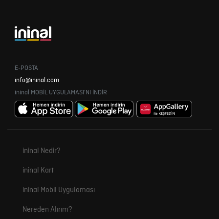
E-POSTA
info@ininal.com
ininal MOBİL UYGULAMASI'NI İNDİR
ininal Nedir?
ininal Kart
ininal Mobil Uygulaması
Nereden Alırım?