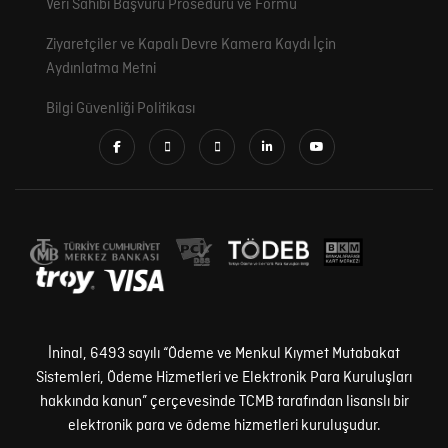
Veri Sahibi Başvuru Prosedürü ve Formu
Ziyaretçiler ve Kapalı Devre Kamera Kaydı İçin
Aydınlatma Metni
Bilgi Güvenliği Politikası
İninal, 6493 sayılı “Ödeme ve Menkul Kıymet Mutabakat
Sistemleri, Ödeme Hizmetleri ve Elektronik Para Kuruluşları
hakkında kanun” çerçevesinde TCMB tarafından lisanslı bir
elektronik para ve ödeme hizmetleri kuruluşudur.