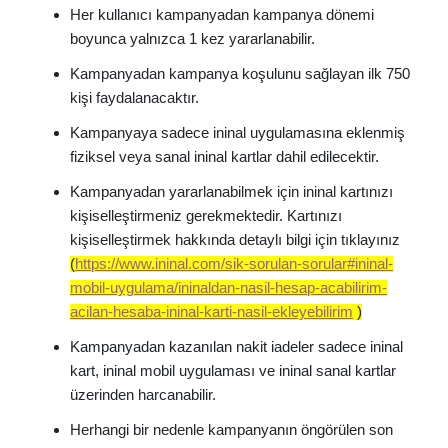
Her kullanıcı kampanyadan kampanya dönemi
boyunca yalnızca 1 kez yararlanabilir.
Kampanyadan kampanya koşulunu sağlayan ilk 750
kişi faydalanacaktır.
Kampanyaya sadece ininal uygulamasına eklenmiş
fiziksel veya sanal ininal kartlar dahil edilecektir.
Kampanyadan yararlanabilmek için ininal kartınızı
kişiselleştirmeniz gerekmektedir. Kartınızı
kişiselleştirmek hakkında detaylı bilgi için tıklayınız
(
https://www.ininal.com/sik-sorulan-sorular#ininal-
mobil-uygulama/ininaldan-nasil-hesap-acabilirim-
acilan-hesaba-ininal-karti-nasil-ekleyebilirim
)
Kampanyadan kazanılan nakit iadeler sadece ininal
kart, ininal mobil uygulaması ve ininal sanal kartlar
üzerinden harcanabilir.
Herhangi bir nedenle kampanyanın öngörülen son