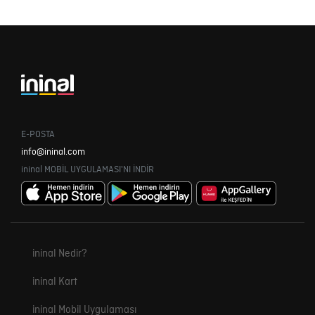
E-POSTA
info@ininal.com
ininal MOBİL UYGULAMASI'NI İNDİR
ininal Nedir?
ininal Kart
ininal Mobil Uygulaması