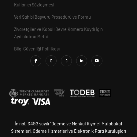
Kullanıcı Sözleşmesi
Veri Sahibi Başvuru Prosedürü ve Formu
Ziyaretçiler ve Kapalı Devre Kamera Kaydı İçin
Aydınlatma Metni
Bilgi Güvenliği Politikası
İninal, 6493 sayılı “Ödeme ve Menkul Kıymet Mutabakat
Sistemleri, Ödeme Hizmetleri ve Elektronik Para Kuruluşları