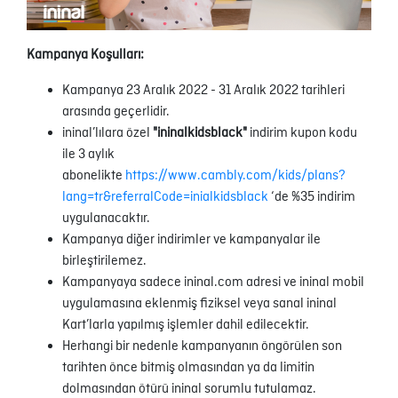
Kampanya Koşulları:
Kampanya 23 Aralık 2022 - 31 Aralık 2022 tarihleri
arasında geçerlidir.
ininal’lılara özel
"
ininalkidsblack
"
indirim kupon kodu
ile 3 aylık
abonelikte
https://www.cambly.com/kids/plans?
lang=tr&referralCode=inialkidsblack
‘de %35 indirim
uygulanacaktır.
Kampanya diğer indirimler ve kampanyalar ile
birleştirilemez.
Kampanyaya sadece ininal.com adresi ve ininal mobil
uygulamasına eklenmiş fiziksel veya sanal ininal
Kart’larla yapılmış işlemler dahil edilecektir.
Herhangi bir nedenle kampanyanın öngörülen son
tarihten önce bitmiş olmasından ya da limitin
dolmasından ötürü ininal sorumlu tutulamaz.