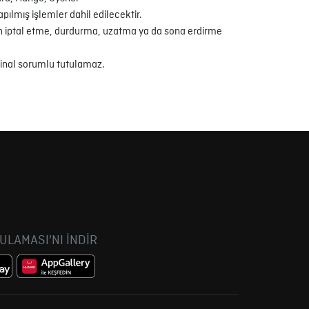
ılmış işlemler dahil edilecektir.
in iptal etme, durdurma, uzatma ya da sona erdirme
ninal sorumlu tutulamaz.
GULAMASI'NI İNDİR