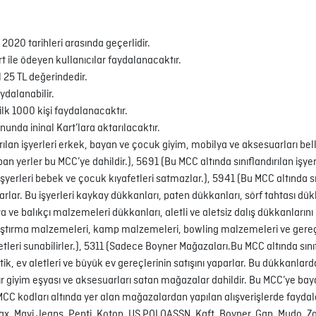
020 tarihleri arasında geçerlidir.
t ile ödeyen kullanıcılar faydalanacaktır.
25 TL değerindedir.
dalanabilir.
 1000 kişi faydalanacaktır.
unda ininal Kart’lara aktarılacaktır.
an işyerleri erkek, bayan ve çocuk giyim, mobilya ve aksesuarları bell
pan yerler bu MCC’ye dahildir.), 5691 (Bu MCC altında sınıflandırılan işy
şyerleri bebek ve çocuk kıyafetleri satmazlar.), 5941 (Bu MCC altında sını
arlar. Bu işyerleri kaykay dükkanları, paten dükkanları, sörf tahtası dü
a ve balıkçı malzemeleri dükkanları, aletli ve aletsiz dalış dükkanlarını
lıştırma malzemeleri, kamp malzemeleri, bowling malzemeleri ve gereçl
eri sunabilirler.), 5311 (Sadece Boyner Mağazaları.Bu MCC altında sınıfl
k, ev aletleri ve büyük ev gereçlerinin satışını yaparlar. Bu dükkanlard
r giyim eşyası ve aksesuarları satan mağazalar dahildir. Bu MCC’ye bayan 
) MCC kodları altında yer alan mağazalardan yapılan alışverişlerde fayda
dax, Mavi Jeans, Penti, Koton, US POLOASSN, Kaft, Boyner, Gap, Mudo, Z