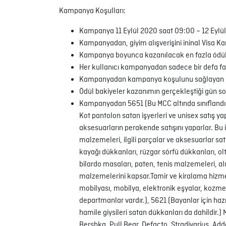
Kampanya Koşulları:
Kampanya 11 Eylül 2020 saat 09:00 – 12 Eylül 2
Kampanyadan, giyim alışverişini ininal Visa Kar
Kampanya boyunca kazanılacak en fazla ödül 
Her kullanıcı kampanyadan sadece bir defa fay
Kampanyadan kampanya koşulunu sağlayan ilk
Ödül bakiyeler kazanımın gerçekleştiği gün son
Kampanyadan 5651 (Bu MCC altında sınıflandırıl
Kot pantolon satan işyerleri ve unisex satış ya
aksesuarların perakende satışını yaparlar. Bu i
malzemeleri, ilgili parçalar ve aksesuarlar sat
kayağı dükkanları, rüzgar sörfü dükkanları, olt
bilardo masaları, paten, tenis malzemeleri, a
malzemelerini kapsar.Tamir ve kiralama hizmetl
mobilyası, mobilya, elektronik eşyalar, kozmeti
departmanlar vardır.), 5621 (Bayanlar için hazı
hamile giysileri satan dükkanları da dahildir.
Bershka, Pull Bear, Defacto, Stradivarius, Ad