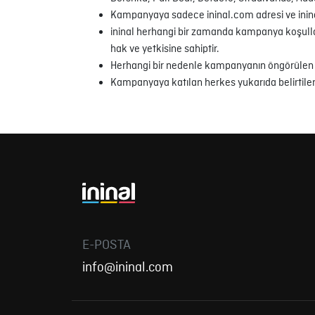
Kampanyaya sadece ininal.com adresi ve ininal
ininal herhangi bir zamanda kampanya koşulla
hak ve yetkisine sahiptir.
Herhangi bir nedenle kampanyanın öngörülen s
Kampanyaya katılan herkes yukarıda belirtilen
E-POSTA
info@ininal.com