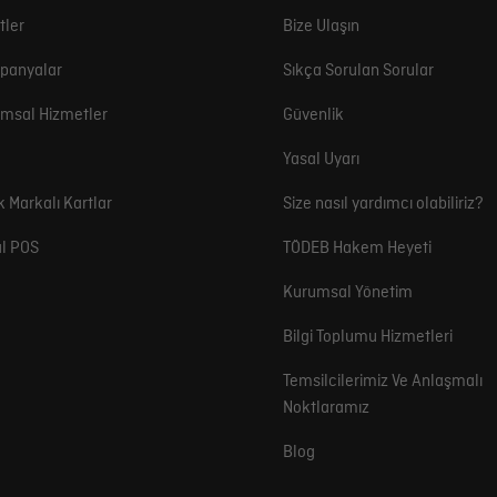
tler
Bize Ulaşın
panyalar
Sıkça Sorulan Sorular
msal Hizmetler
Güvenlik
Yasal Uyarı
k Markalı Kartlar
Size nasıl yardımcı olabiliriz?
l POS
TÖDEB Hakem Heyeti
Kurumsal Yönetim
Bilgi Toplumu Hizmetleri
Temsilcilerimiz Ve Anlaşmalı
Noktlaramız
Blog