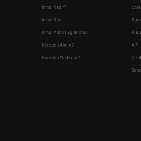
ininal Nedir?
Ücre
ininal Kart
Kam
ininal Mobil Uygulaması
Kuru
Nereden Alırım?
API
Nereden Yüklerim?
Orta
Sana