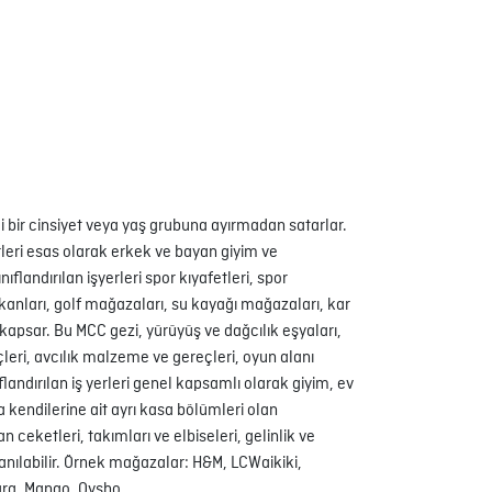
i bir cinsiyet veya yaş grubuna ayırmadan satarlar.
erleri esas olarak erkek ve bayan giyim ve
flandırılan işyerleri spor kıyafetleri, spor
kkanları, golf mağazaları, su kayağı mağazaları, kar
 kapsar. Bu MCC gezi, yürüyüş ve dağcılık eşyaları,
eri, avcılık malzeme ve gereçleri, oyun alanı
andırılan iş yerleri genel kapsamlı olarak giyim, ev
a kendilerine ait ayrı kasa bölümleri olan
ceketleri, takımları ve elbiseleri, gelinlik ve
lanılabilir. Örnek mağazalar: H&M, LCWaikiki,
ara, Mango, Oysho.