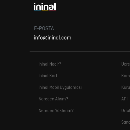
E-POSTA
info@ininal.com
ininal Nedir?
Ücre
ininal Kart
Kam
ininal Mobil Uygulaması
Kuru
Nereden Alırım?
API
Nereden Yüklerim?
Orta
Sana