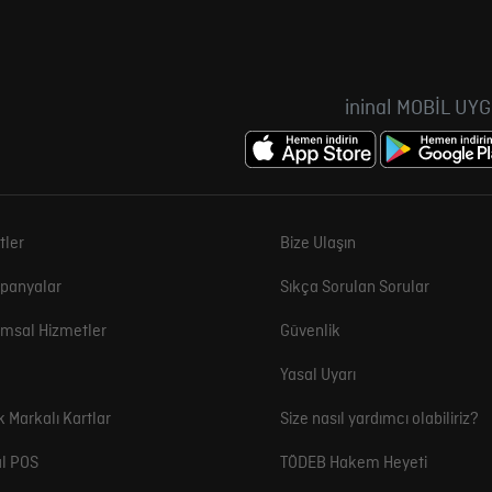
ininal MOBİL UY
tler
Bize Ulaşın
panyalar
Sıkça Sorulan Sorular
msal Hizmetler
Güvenlik
Yasal Uyarı
k Markalı Kartlar
Size nasıl yardımcı olabiliriz?
l POS
TÖDEB Hakem Heyeti