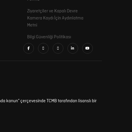
Ziyaretçiler ve Kapalı Devre
Kamera Kaydı İçin Aydınlatma
Metni
Bilgi Güvenliği Politikası
da kanun” çerçevesinde TCMB tarafından lisanslı bir