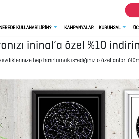
NEREDE KULLANABİLİRİM?
KAMPANYALAR
KURUMSAL
ÜC
nızı ininal’a özel %10 indiri
sevdiklerinize hep hatırlamak istediğiniz o özel anları ölü