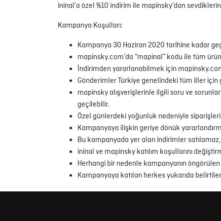
ininal’a özel %10 indirim ile mapinsky’dan sevdiklerin
Kampanya Koşulları:
Kampanya 30 Haziran 2020 tarihine kadar geçe
mapinsky.com’da “mapinal” kodu ile tüm ürünle
İndirimden yararlanabilmek için mapinsky.com 
Gönderimler Türkiye genelindeki tüm iller için 
mapinsky alışverişlerinle ilgili soru ve soru
geçilebilir.
Özel günlerdeki yoğunluk nedeniyle siparişleri
Kampanyaya ilişkin geriye dönük yararlandırma
Bu kampanyada yer alan indirimler satılamaz, di
ininal ve mapinsky katılım koşullarını değiştir
Herhangi bir nedenle kampanyanın öngörülen s
Kampanyaya katılan herkes yukarıda belirtilen