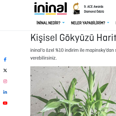
9. ACE Awards
Diamond Ödülü
İNİNAL NEDİR?
NELER YAPABİLİRİM?
Kişisel Gökyüzü Harita
ininal’a özel %10 indirim ile mapinsky’dan 
verebilirsiniz.