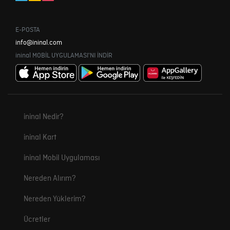
E-POSTA
info@ininal.com
ininal MOBİL UYGULAMASI'NI İNDİR
ininal Nedir?
ininal Kart
ininal Mobil Uygulaması
Nereden Alırım?
Nereden Yüklerim?
Ücretler