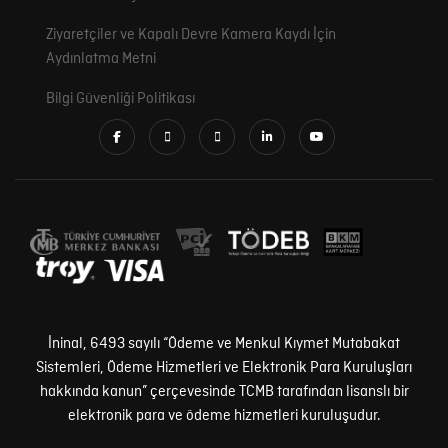
Ziyaretçiler ve Kapalı Devre Kamera Kaydı İçin
Aydınlatma Metni
Bilgi Güvenliği Politikası
İninal, 6493 sayılı “Ödeme ve Menkul Kıymet Mutabakat
Sistemleri, Ödeme Hizmetleri ve Elektronik Para Kuruluşları
hakkında kanun” çerçevesinde TCMB tarafından lisanslı bir
elektronik para ve ödeme hizmetleri kuruluşudur.