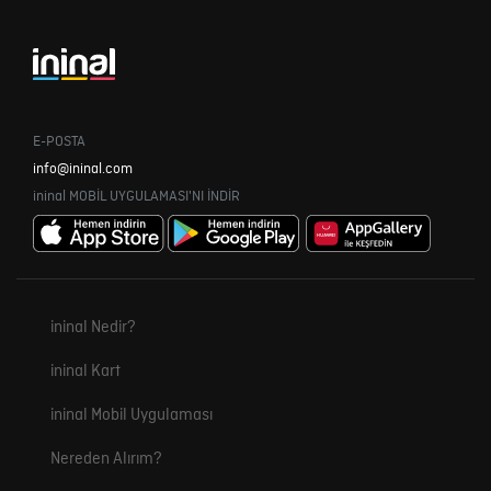
E-POSTA
info@ininal.com
ininal MOBİL UYGULAMASI'NI İNDİR
ininal Nedir?
ininal Kart
ininal Mobil Uygulaması
Nereden Alırım?