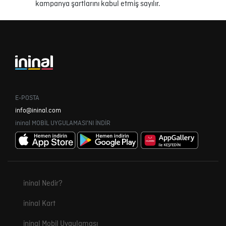
kampanya şartlarını kabul etmiş sayılır.
E-POSTA
info@ininal.com
ininal MOBİL UYGULAMASI'NI İNDİR
ininal Nedir?
ininal Kart
ininal Mobil Uygulaması