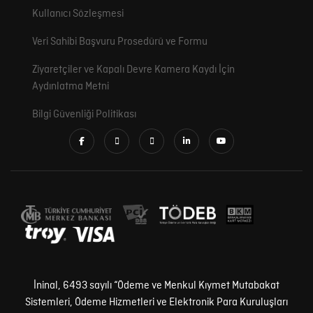
Kullanıcı Sözleşmesi
Veri Sahibi Başvuru Prosedürü ve Formu
Ziyaretçiler ve Kapalı Devre Kamera Kaydı İçin
Aydınlatma Metni
Bilgi Güvenliği Politikası
İninal, 6493 sayılı “Ödeme ve Menkul Kıymet Mutabakat
Sistemleri, Ödeme Hizmetleri ve Elektronik Para Kuruluşları