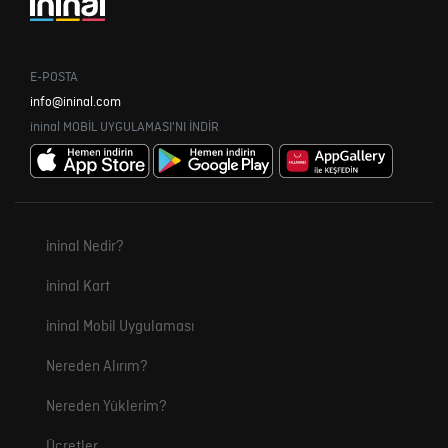
E-POSTA
info@ininal.com
ininal MOBİL UYGULAMASI'NI İNDİR
ininal Nedir?
ininal Kart
ininal Mobil Uygulaması
Nereden Alırım?
Nereden Yüklerim?
Ücretler