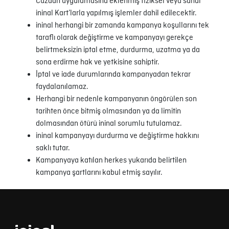
Cüzdan uygulamasına eklenmiş fiziksel veya sanal
ininal Kart’larla yapılmış işlemler dahil edilecektir.
ininal herhangi bir zamanda kampanya koşullarını tek
taraflı olarak değiştirme ve kampanyayı gerekçe
belirtmeksizin iptal etme, durdurma, uzatma ya da
sona erdirme hak ve yetkisine sahiptir.
İptal ve iade durumlarında kampanyadan tekrar
faydalanılamaz.
Herhangi bir nedenle kampanyanın öngörülen son
tarihten önce bitmiş olmasından ya da limitin
dolmasından ötürü ininal sorumlu tutulamaz.
ininal kampanyayı durdurma ve değiştirme hakkını
saklı tutar.
Kampanyaya katılan herkes yukarıda belirtilen
kampanya şartlarını kabul etmiş sayılır.