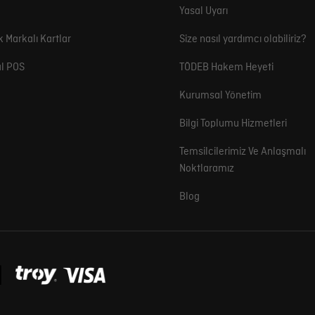
Yasal Uyarı
k Markalı Kartlar
Size nasıl yardımcı olabiliriz?
l POS
TÖDEB Hakem Heyeti
Kurumsal Yönetim
Bilgi Toplumu Hizmetleri
Temsilcilerimiz Ve Anlaşmalı
Noktlaramız
Blog