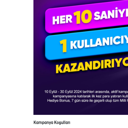
Kampanya Koşulları