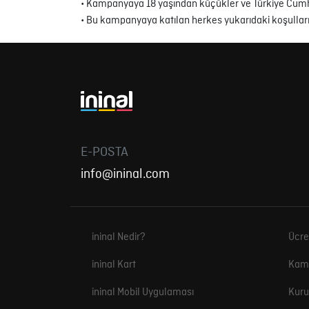
• Kampanyaya 18 yaşından küçükler ve Türkiye Cumhur
• Bu kampanyaya katılan herkes yukarıdaki koşulları
E-POSTA
info@ininal.com
ininal Nedir?
Ücre
ininal Kart
Kam
ininal Mobil Uygulaması
Kuru