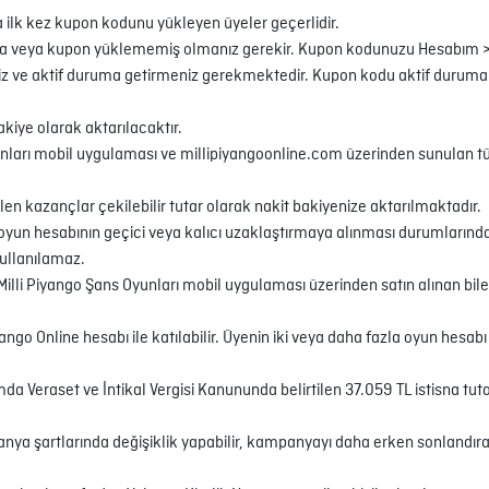
 ilk kez kupon kodunu yükleyen üyeler geçerlidir.
 veya kupon yüklememiş olmanız gerekir. Kupon kodunuzu Hesabım > Bo
 ve aktif duruma getirmeniz gerekmektedir. Kupon kodu aktif duruma ge
kiye olarak aktarılacaktır.
unları mobil uygulaması ve millipiyangoonline.com üzerinden sunulan tüm
len kazançlar çekilebilir tutar olarak nakit bakiyenize aktarılmaktadır.
n hesabının geçici veya kalıcı uzaklaştırmaya alınması durumlarında k
kullanılamaz.
lli Piyango Şans Oyunları mobil uygulaması üzerinden satın alınan bile
ango Online hesabı ile katılabilir. Üyenin iki veya daha fazla oyun hesa
da Veraset ve İntikal Vergisi Kanununda belirtilen 37.059 TL istisna tut
anya şartlarında değişiklik yapabilir, kampanyayı daha erken sonlandıra