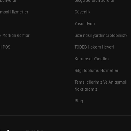
panyalar
Sıkça Sorulan Sorular
msal Hizmetler
Güvenlik
Yasal Uyarı
k Markalı Kartlar
Size nasıl yardımcı olabiliriz?
l POS
TÖDEB Hakem Heyeti
Kurumsal Yönetim
Bilgi Toplumu Hizmetleri
Temsilcilerimiz Ve Anlaşmalı
Noktlaramız
Blog