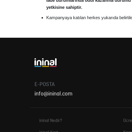
iade durumlarında ödül kazanma durumu etkil
yetkisine sahiptir.
Kampanyaya katılan herkes yukarıda belirtile
E-POSTA
info@ininal.com
ininal Nedir?
Ücre