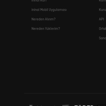
ininal Kart
Kam
ininal Mobil Uygulaması
Kuru
Nereden Alırım?
API
Nereden Yüklerim?
Orta
Sana