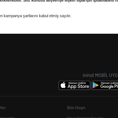
enebilir. Söz konusu alışverişe ilişkin siparişin iptali/iadesi ha
n kampanya şartlarını kabul etmiş sayılır.
ininal MOBİL UY
tler
Bize Ulaşın