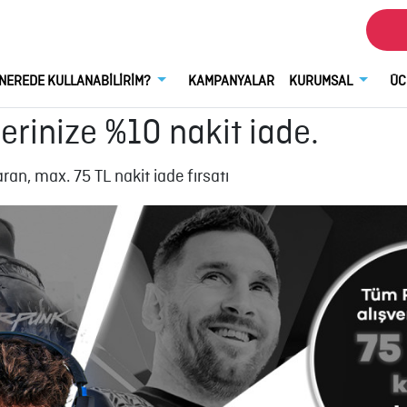
NEREDE KULLANABİLİRİM?
KAMPANYALAR
KURUMSAL
ÜC
lerinize %10 nakit iade.
an, max. 75 TL nakit iade fırsatı