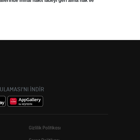
llerinde ininal nakit iadeyi geri alma hak ve
GULAMASI'NI İNDİR
Gizlilik Politikası