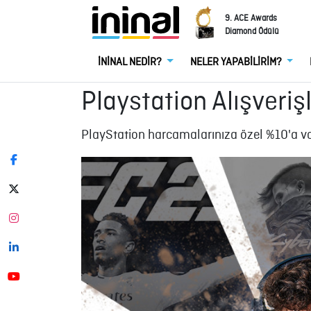
9. ACE Awards
Diamond Ödülü
İNİNAL NEDİR?
NELER YAPABİLİRİM?
Playstation Alışveriş
PlayStation harcamalarınıza özel %10'a var