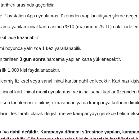
ihleri arasında geçerlidir.
 Playstation App uygulaması üzerinden yapılan alışverişlerde geçerli
harcama yapılan ininal karta anında %10 (maximum 75 TL) nakit iade edi
kit iade kazanabilir
boyunca yalnızca 1 kez yararlanabilir.
n tarihten
3 gün sonra
harcama yapılan karta yüklenecektir.
 1.000 kişi faydalanacaktır.
iş fiziksel veya sanal ininal kartlar dahil edilecektir.
Kartınızı kişi
inal kart, ininal mobil uygulaması ve ininal sanal kartlar üzerinden h
son tarihten önce bitmiş olmasından ya da kampanya kullanım limiti
arını tek taraflı olarak değiştirme ve kampanyayı gerekçe belirtmeks
a ’ya dahil değildir. Kampanya dönemi süresince yapılan, kampany