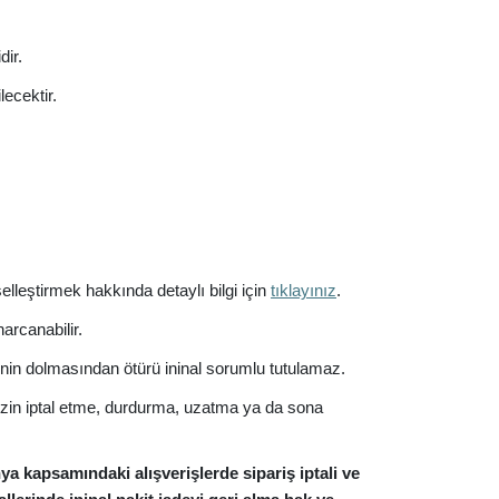
dir.
lecektir.
selleştirmek hakkında detaylı bilgi için
tıklayınız
.
arcanabilir.
nin dolmasından ötürü ininal sorumlu tutulamaz.
izin iptal etme, durdurma, uzatma ya da sona
a kapsamındaki alışverişlerde sipariş iptali ve