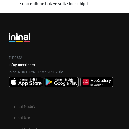
sona erdirme hak ve yetkisine sahiptir.
E-POSTA
info@ininal.com
ininal MOBİL UYGULAMASI'NI İNDİR
ininal Nedir?
ininal Kart