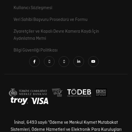
Kullanıcı Sözleşmesi
Veri Sahibi Başvuru Prosedürü ve Formu
Ziyaretçiler ve Kapalı Devre Kamera Kaydı İçin
Aydınlatma Metni
Bilgi Güvenliği Politikası
İninal, 6493 sayılı “Ödeme ve Menkul Kıymet Mutabakat
Sistemleri, Ödeme Hizmetleri ve Elektronik Para Kuruluşları