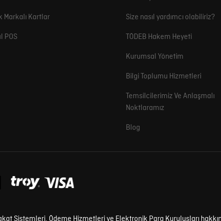
k Markalı Kartlar
Size nasıl yardımcı olabiliriz?
l POS
TÖDEB Hakem Heyeti
Kurumsal Yönetim
Bilgi Toplumu Hizmetleri
Temsilcilerimiz Ve Anlaşmalı
Noktlaramız
Blog
kat Sistemleri, Ödeme Hizmetleri ve Elektronik Para Kuruluşları hakkın