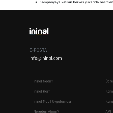
Kampanyaya katılan herkes yukarıda belirtilen
E-POSTA
info@ininal.com
ininal Nedir?
Ücre
ininal Kart
Kam
ininal Mobil Uygulaması
Kuru
Nereden Alırım?
API