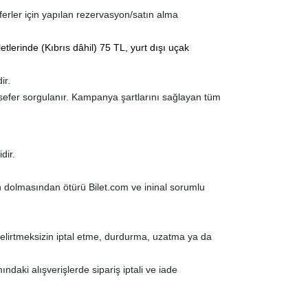
ferler için yapılan rezervasyon/satın alma
letlerinde (Kıbrıs dâhil) 75 TL, yurt dışı uçak
ir.
efer sorgulanır. Kampanya şartlarını sağlayan tüm
dir.
 dolmasından ötürü Bilet.com ve ininal sorumlu
elirtmeksizin iptal etme, durdurma, uzatma ya da
aki alışverişlerde sipariş iptali ve iade