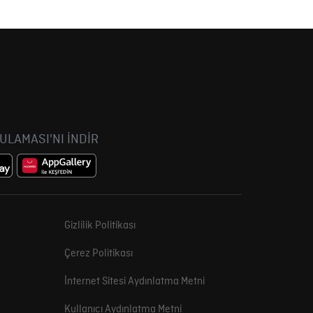
GULAMASI'NI İNDİR
Gizlilik Politikası
Çerez Politikası
İnternet Sitesi Aydınlatma Metni
Kullanıcı Aydınlatma Metni