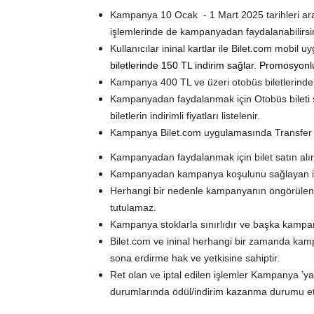
Kampanya 10 Ocak - 1 Mart 2025 tarihleri arası
işlemlerinde de kampanyadan faydalanabilirsin
Kullanıcılar ininal kartlar ile Bilet.com mobil
biletlerinde 150 TL indirim sağlar. Promosyonlu 
Kampanya 400 TL ve üzeri otobüs biletlerinde 
Kampanyadan faydalanmak için Otobüs bileti 
biletlerin indirimli fiyatları listelenir.
Kampanya Bilet.com uygulamasında Transfer r
Kampanyadan faydalanmak için bilet satın alı
Kampanyadan kampanya koşulunu sağlayan ilk 
Herhangi bir nedenle kampanyanın öngörülen s
tutulamaz.
Kampanya stoklarla sınırlıdır ve başka kampanya
Bilet.com ve ininal herhangi bir zamanda kamp
sona erdirme hak ve yetkisine sahiptir.
Ret olan ve iptal edilen işlemler Kampanya ’y
durumlarında ödül/indirim kazanma durumu etk