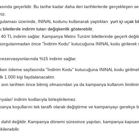
nda geçerlidir. Bu tarihe kadar daha ileri tarihlerlerde gerçekleşen se
iz.
 uygulaması üzerinde, ININAL kodunu kullanarak yaptıkları
yurt içi uçak bi
biletlerde indirim tutarı değişkenlik gösterebilir.
40 TL indirim sağlar.
Kampanya Metro Turizm biletlerinde geçerli değild
sorgulanmadan önce "İndirim Kodu" kutucuğuna ININAL kodu girilerek s
ezervasyonlarında %15 indirim sağlar.
rken ödeme sayfasında "İndirim Kodu" kutucuğuna ININAL kodu girilmeli
1.000 kişi faydalanacaktır.
on tarihten önce bitmiş olmasından ya da kampanya kullanım limitinin
lar/ indirim kodlarıyla birleştirilemez.
anya koşullarını tek taraflı olarak değiştirme ve kampanyayı gerekçe b
a dahil değildir. Kampanya dönemi süresince yapılan, kampanya kapsamınd
ilenebilir.