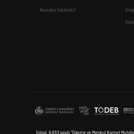
Nereden Yüklerim?
Orta
Sana
İninal, 6493 sayılı “Ödeme ve Menkul Kıymet Mutaba