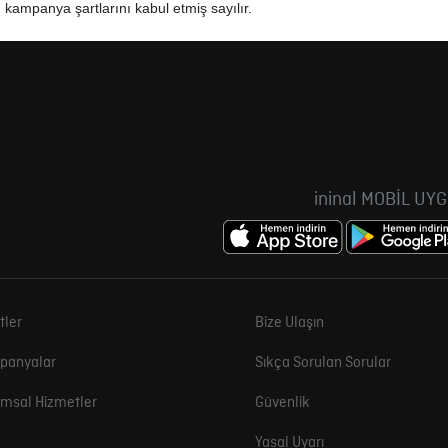
 kampanya şartlarını kabul etmiş sayılır.
ininal MOBİL UY
tler
Bize Ulaşın
panyalar
Sıkça Sorulan Sorular
msal Hizmetler
Güvenlik
Yasal Uyarı